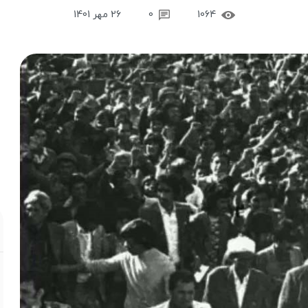
1064
0
26 مهر 1401