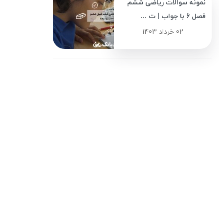
نمونه سوالات ریاضی ششم
فصل 6 با جواب | ت ...
02 خرداد 1403