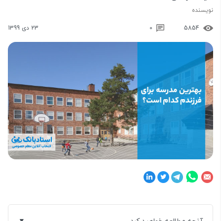
نویسنده
5854
0
23 دی 1399