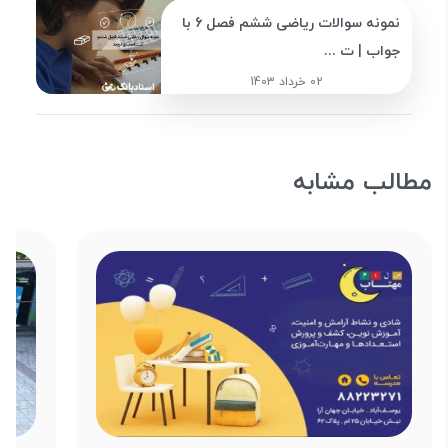
نمونه سوالات ریاضی ششم فصل 6 با
جواب | ت ...
02 خرداد 1403
مطالب مشابه