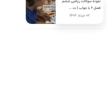
نمونه سوالات ریاضی ششم
فصل 6 با جواب | ت ...
02 خرداد 1403