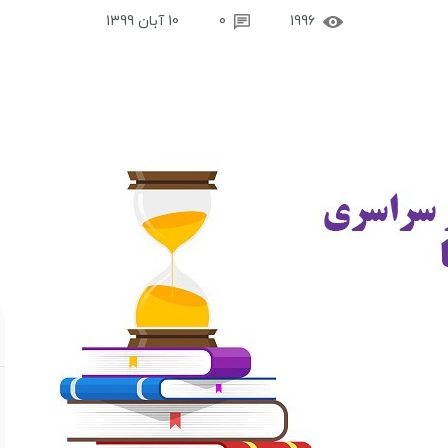
1996
0
10 آبان 1399