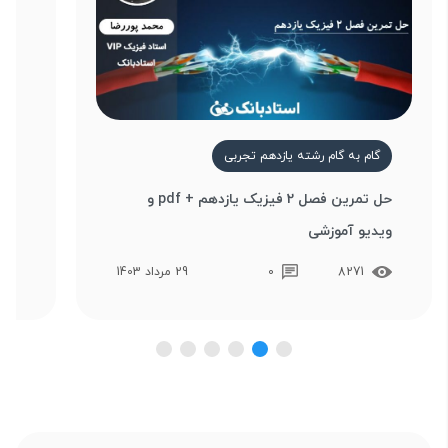
گام به گام رشته یازدهم تجربی
گ
حل تمرین فصل 2 فیزیک یازدهم + pdf و
ویدیو آموزشی
وید
8271
0
29 مرداد 1403