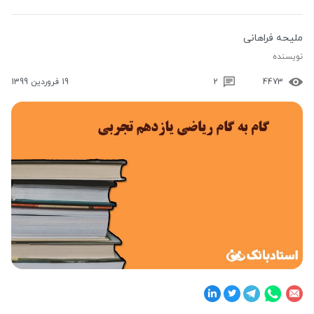
ملیحه فراهانی
نویسنده
4473
2
19 فروردین 1399