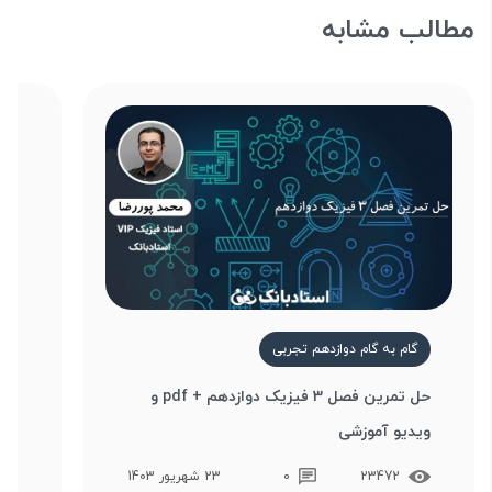
مطالب مشابه
گام به گام دوازدهم تجربی
گ
حل تمرین فصل 3 فیزیک دوازدهم + pdf و
ویدیو آموزشی
وید
23472
0
23 شهریور 1403