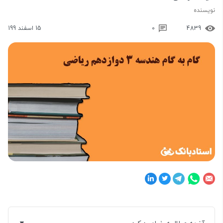
نویسنده
4839
0
15 اسفند 199