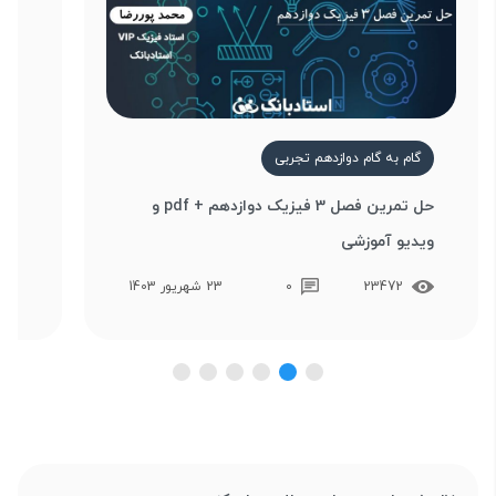
گام به گام دوازدهم تجربی
گ
حل تمرین فصل 3 فیزیک دوازدهم + pdf و
ویدیو آموزشی
وید
23472
0
23 شهریور 1403