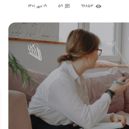
96853
59
19 مهر 1401