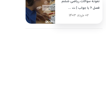
نمونه سوالات ریاضی ششم
فصل 6 با جواب | ت ...
02 خرداد 1403