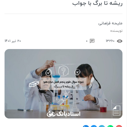
ریشه تا برگ با جواب
ملیحه فراهانی
نویسنده
13260
0
20 تیر 1401