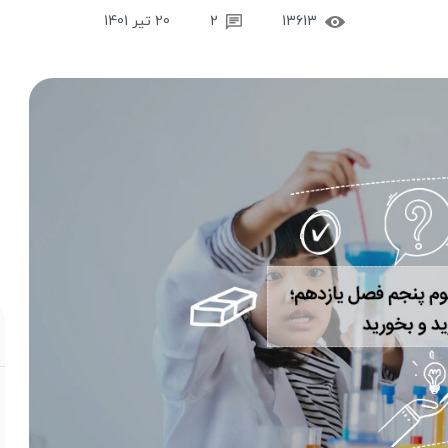
13613
2
20 تیر 1401