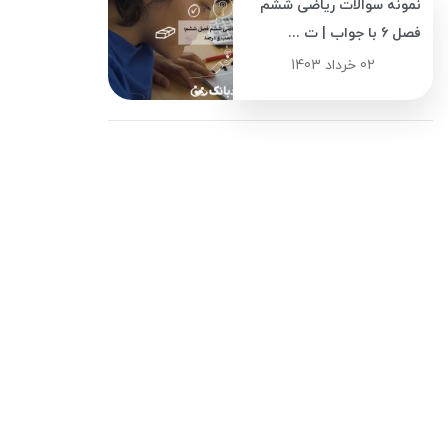
نمونه سوالات ریاضی ششم
فصل 6 با جواب | ت ...
02 خرداد 1403