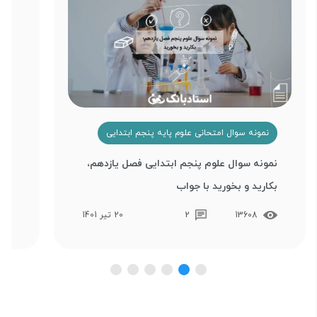
نمونه سوال امتحانی علوم پایه پنجم ابتدایی
ن
نمونه سوال علوم پنجم ابتدایی فصل یازدهم،
نمو
بکارید و بخورید با جواب
نهم، 
13608
2
20 تیر 1401