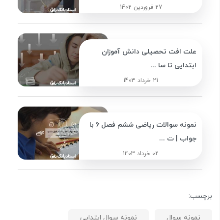
27 فروردین 1402
علت افت تحصیلی دانش آموزان
ابتدایی تا سا ...
21 خرداد 1403
نمونه سوالات ریاضی ششم فصل 6 با
جواب | ت ...
02 خرداد 1403
برچسب:
نمونه سوال
نمونه سوال ابتدایی