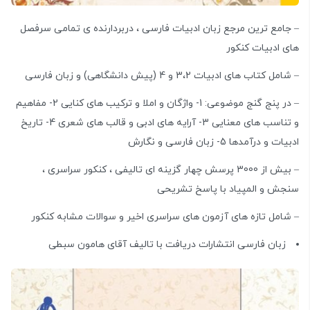
– جامع ترین مرجع زبان ادبیات فارسی ، دربردارنده ی تمامی سرفصل
های ادبیات کنکور
– شامل کتاب های ادبیات 3،2 و 4 (پیش دانشگاهی) و زبان فارسی
– در پنج گنج موضوعی: 1- واژگان و املا و ترکیب های کنایی 2- مفاهیم
و تناسب های معنایی 3- آرایه های ادبی و قالب های شعری 4- تاریخ
ادبیات و درآمدها 5- زبان فارسی و نگارش
– بیش از 3000 پرسش چهار گزینه ای تالیفی ، کنکور سراسری ،
سنجش و المپیاد با پاسخ تشریحی
– شامل تازه های آزمون های سراسری اخیر و سوالات مشابه کنکور
زبان فارسی انتشارات دریافت با تالیف آقای هامون سبطی