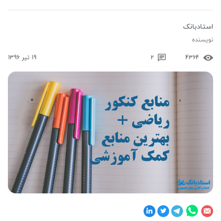
استادبانک
نویسنده
4364
2
19 تیر 1396