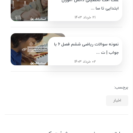
علت افت تحصیلی دانش آموزان
ابتدایی تا سا ...
21 خرداد 1403
نمونه سوالات ریاضی ششم فصل 6 با
جواب | ت ...
02 خرداد 1403
برچسب:
اخبار