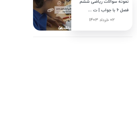
نمونه سوالات ریاضی ششم
فصل 6 با جواب | ت ...
02 خرداد 1403