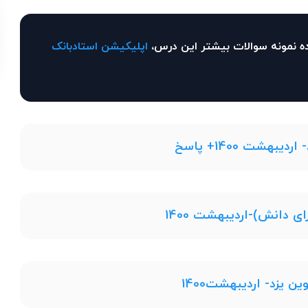
ه نمونه سوالات بیشتر این درس،
اپلیکیشن استادبانک
بهشت 1400+ پاسخ
 دانش)-اردیبهشت 1400
 یزد- اردیبهشت1400