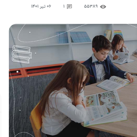
55389
1
06 تیر 1401