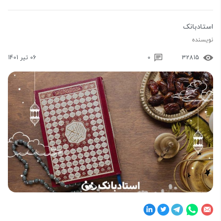
استادبانک
نویسنده
32815
0
06 تیر 1401