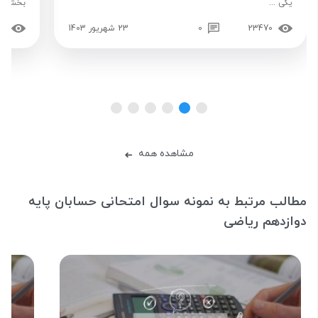
یکی ...
بخش قوا
23470
0
23 شهریور 1403
65
مشاهده همه
➜
مطالب مرتبط به نمونه سوال امتحانی حسابان پایه
دوازدهم ریاضی