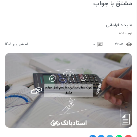
مشتق با جواب
ملیحه فراهانی
نویسنده
7305
0
01 شهریور 1401