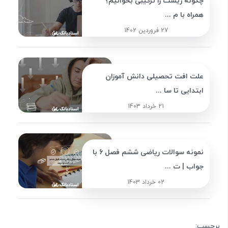
چگونه زیست را ترکیبی بخوانیم؟
همراه با م ...
27 فروردین 1402
علت افت تحصیلی دانش آموزان
ابتدایی تا سا ...
21 خرداد 1403
نمونه سوالات ریاضی ششم فصل 6 با
جواب | ت ...
02 خرداد 1403
برچسب: