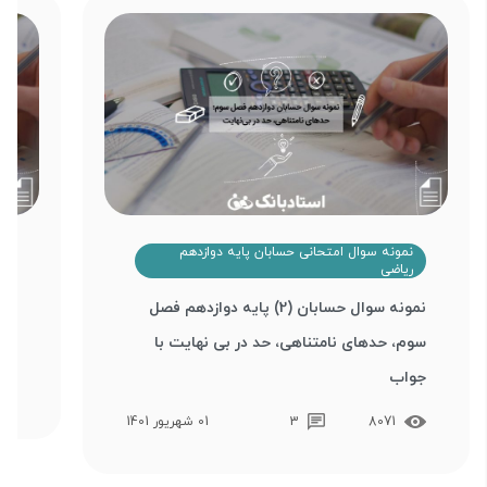
نمونه سوال امتحانی حسابان پایه دوازدهم
ن
ریاضی
ر
نمونه سوال حسابان (2) پایه دوازدهم فصل
سوم، حدهای نامتناهی، حد در بی نهایت با
دوم
جواب
8071
3
01 شهریور 1401