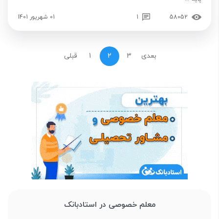
58052
1
01 شهریور 1401
بعدی
3
2
1
قبلی
معلم خصوصی در استادبانک