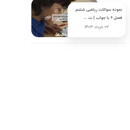
نمونه سوالات ریاضی ششم
فصل 6 با جواب | ت ...
02 خرداد 1403