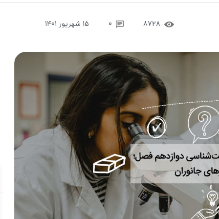
8728
0
15 شهریور 1401