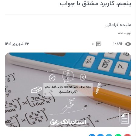
پنجم، کاربرد مشتق با جواب
ملیحه فراهانی
نویسنده
12896
0
23 شهریور 1401