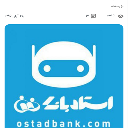
نویسنده
26991
17
28 آبان 1396