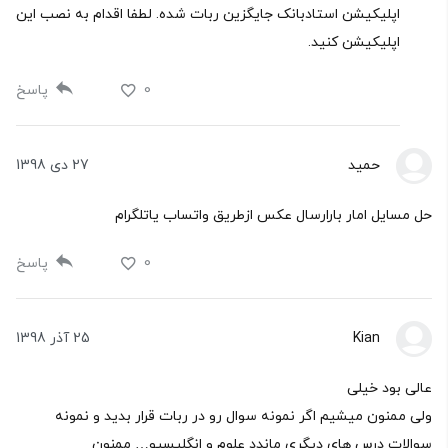
اپلیکیشن استادبانک جایگزین ربات شده. لطفا اقدام به نصب این
اپلیکیشن کنید.
0
پاسخ
حمید
27 دی 1398
حل مسایل امار بارارسال عکس ازطریق واتساب یاتلگرام
0
پاسخ
Kian
25 آذر 1398
عالی بود خیلی
ولی ممنون میشیم اگر نمونه سوال رو در ربات قرار بدید و نمونه
سوالات درس های دیگری ماندد علوم و انگلیسیو… ممنون