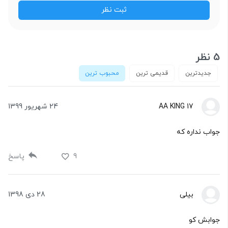
5 نظر
جدیدترین
قدیمی ترین
محبوب ترین
AA KING 17
24 شهریور 1399
جواب نداره که
9
پاسخ
بیلی
28 دی 1398
جوابش کو