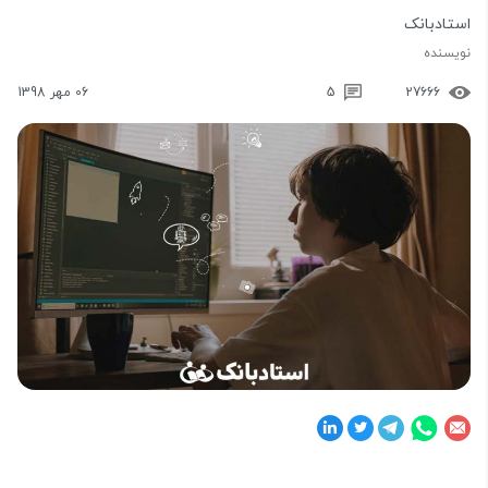
استادبانک
نویسنده
27666
5
06 مهر 1398