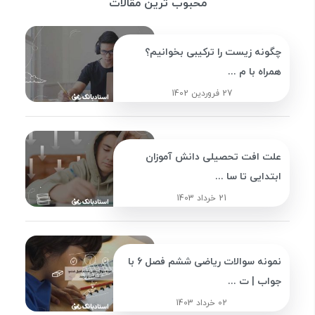
محبوب ترین مقالات
چگونه زیست را ترکیبی بخوانیم؟
همراه با م ...
27 فروردین 1402
علت افت تحصیلی دانش آموزان
ابتدایی تا سا ...
21 خرداد 1403
نمونه سوالات ریاضی ششم فصل 6 با
جواب | ت ...
02 خرداد 1403