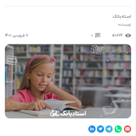
استادبانک
نویسنده
50624
0
11 فروردین 1401