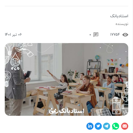
استادبانک
نویسنده
17754
0
06 تیر 1401