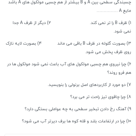
چسبندگی سطحی بین A و B بیشتر از هم چسبی مولکول های A باشد
مایع A ……………
1) ظرف B را تر نمی کند. 2) دیگر از ظرف A جدا
نمی شود.
3) بصورت گلوله در ظرف B باقی می ماند 4) بصورت لایه نازک
روی ظرف پخش می شود.
6) چرا نیروی هم چسبی مولکول های آب باعث نمی شود مولکول ها در
هم فرو روند؟
7) دو مورد از کاربردهای اصل برنولی را بنویسید.
8) چرا چاقوی تیز راحت تر می برد؟
9) آهنگ رخ دادن تبخیر سطحی به چه عواملی بستگی دارد؟
10) چرا در ارتفاعات بلند و قله کوه ها برف دیرتر آب می شود؟