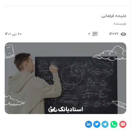
ملیحه فراهانی
نویسنده
14279
2
20 تیر 1401