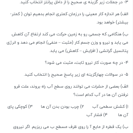
3- در جملات زیر گزینه ی صحیح را از داخل پرانتز انتخاب کنید.
الف) هر اندازه کار معینی را درزمان کمتری انجام بدهیم توان ( کمتر-
بیشتر) خواهد بود.
ب) هنگامی که جسمی رو به زمین حرکت می کند ارتفاع آن کاهش
می یابد و نیرو و وزن جسم کار (مثبت – منفی) انجام می دهد و انرژی
پتانسیل گرانشی ( افزایش – کاهش) می یابد.
4- در چه صورت کار نیرو ثابت، مثبت می شود؟
5- در سوالات چهارگزینه ای زیر پاسخ صحیح را انتخاب کنید.
الفَ) بعضی از حشرات می توانند روی سطح آب راه بروند، علت فرو
نرفتن آن ها در آب کدام است؟
ا) کشش سطحی آب 2) چرب بودن بدن آن ها 3) کوچکی پای
آن ها 4) فشار آب
ب) یک قطره از مایع آ را روی ظرف مسطح ب می ریزیم. اگر نیروی