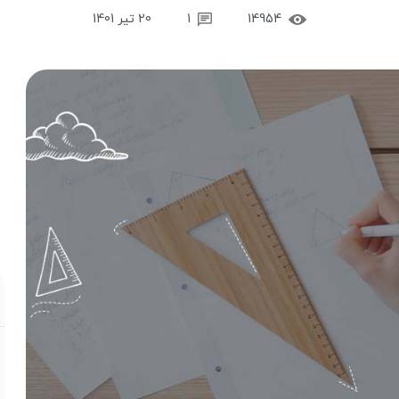
14954
1
20 تیر 1401