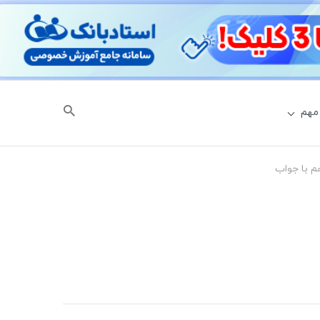
مهم
م با جواب