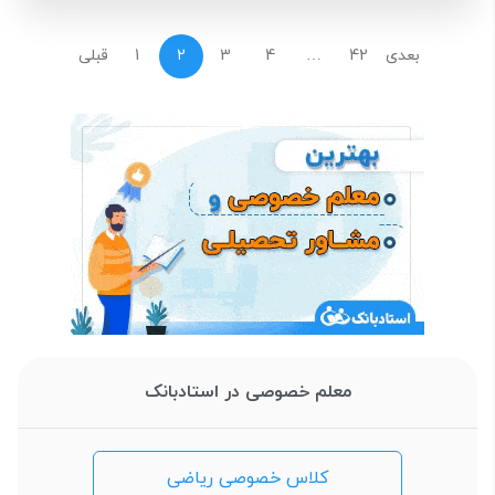
بعدی
42
…
4
3
2
1
قبلی
معلم خصوصی در استادبانک
کلاس خصوصی ریاضی