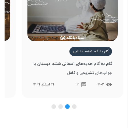
گام به گام ششم ابتدایی
گ
گام به گام هدیه‌های آسمانی ششم دبستان با
جام
جواب‌های تشریحی و کامل
معن
9102
3
19 اسفند 1399