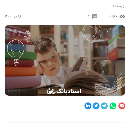
نویسنده
10986
6
18 دی 1400