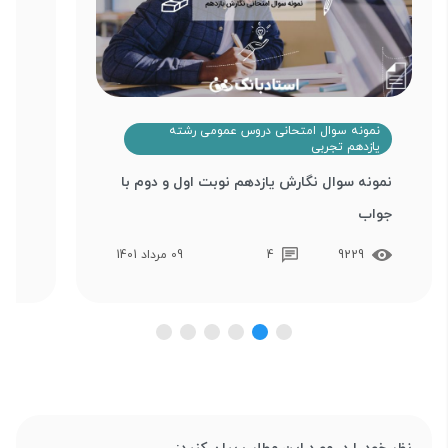
نمونه سوال امتحانی دروس عمومی رشته
ن
یازدهم تجربی
ی
نمونه سوال نگارش یازدهم نوبت اول و دوم با
نمو
جواب
جو
9229
4
09 مرداد 1401