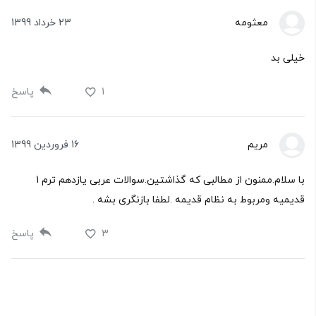
معثومه
23 خرداد 1399
خیلی بد
1
پاسخ
مریم
16 فروردین 1399
با سلام.ممنون از مطالبی که گذاشتین.سوالات عربی یازدهم ترم 1
قدیمیه ومربوط به نظام قدیمه .لطفا بازنگری بشه .
3
پاسخ