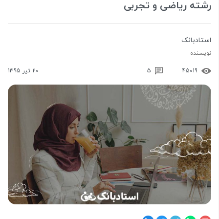
رشته ریاضی و تجربی
استادبانک
نویسنده
45019
5
20 تیر 1395