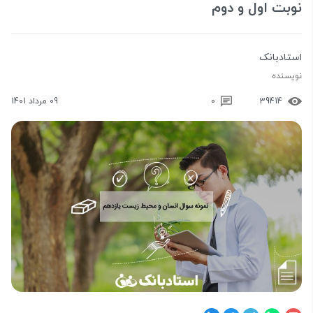
نوبت اول و دوم
استادبانک
نویسنده
39414
0
09 مرداد 1401