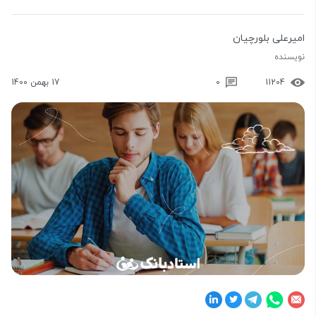
امیرعلی بلورچیان
نویسنده
11204
0
17 بهمن 1400