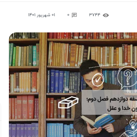
3744
0
01 شهریور 1401