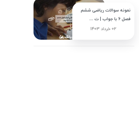
نمونه سوالات ریاضی ششم
فصل 6 با جواب | ت ...
02 خرداد 1403