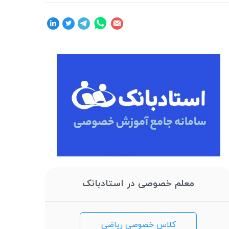
معلم خصوصی در استادبانک
کلاس خصوصی ریاضی