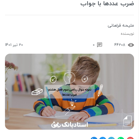
ضرب عددها با جواب
ملیحه فراهانی
نویسنده
44208
0
20 تیر 1401