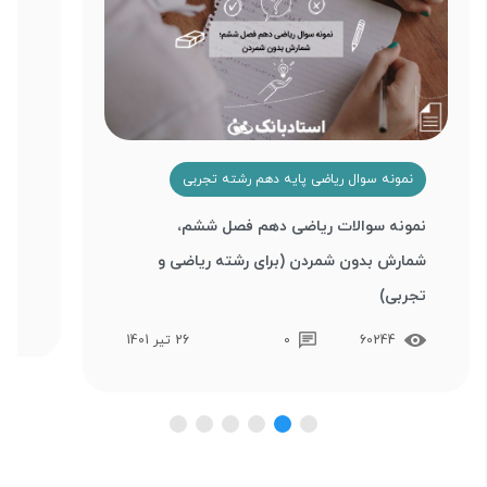
نمونه سوال ریاضی پایه دهم رشته تجربی
ن
نمونه سوالات ریاضی دهم فصل ششم،
نمو
شمارش بدون شمردن (برای رشته ریاضی و
(بر
تجربی)
60244
0
26 تیر 1401