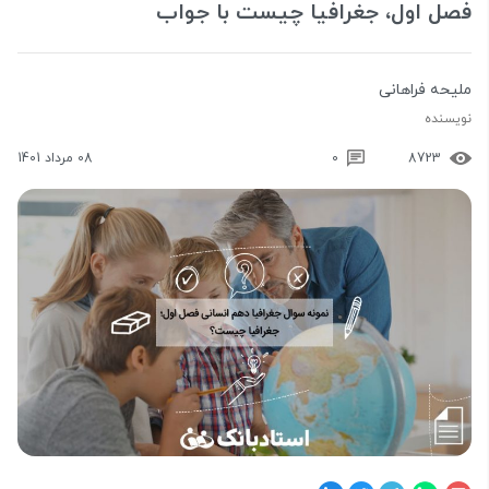
فصل اول، جغرافیا چیست با جواب
ملیحه فراهانی
نویسنده
8723
0
08 مرداد 1401