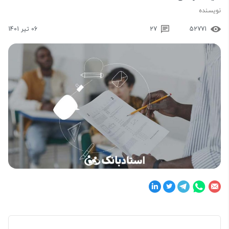
نویسنده
52771
27
06 تیر 1401