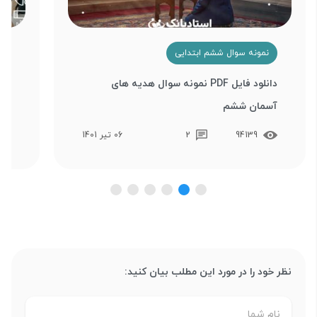
نمونه سوال ششم ابتدایی
ن
دانلود فایل PDF نمونه سوال هدیه های
دان
آسمان ششم
فایل 
94139
2
06 تیر 1401
نظر خود را در مورد این مطلب بیان کنید: