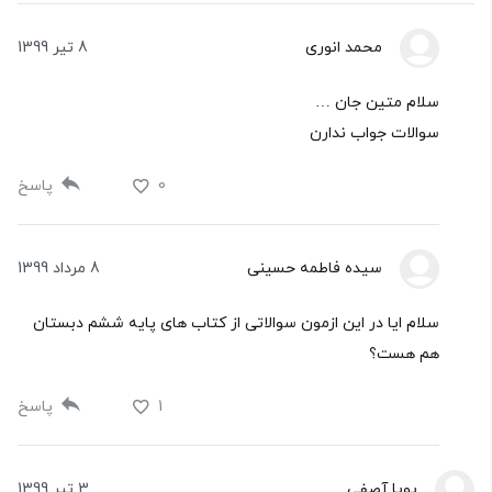
محمد انوری
8 تیر 1399
سلام متین جان …
سوالات جواب ندارن
0
پاسخ
سیده فاطمه حسینی
8 مرداد 1399
سلام ایا در این ازمون سوالاتی از کتاب های پایه ششم دبستان
هم هست؟
1
پاسخ
پویا آصفی
3 تیر 1399