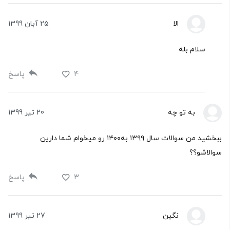
الا
25 آبان 1399
سلام بله
4
پاسخ
به تو چه
20 تیر 1399
ببخشيد من سوالات سال ١٣٩٩ به١٤٠٠ رو ميخوام شما دارين
سوالاشو؟؟
3
پاسخ
نگین
27 تیر 1399