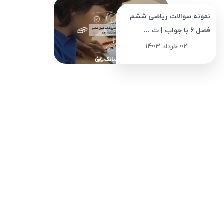
نمونه سوالات ریاضی ششم
فصل 6 با جواب | ت ...
02 خرداد 1403