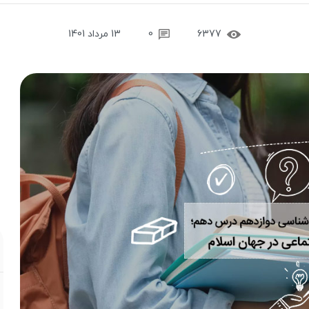
6377
0
13 مرداد 1401