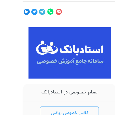
معلم خصوصی در استادبانک
کلاس خصوصی ریاضی