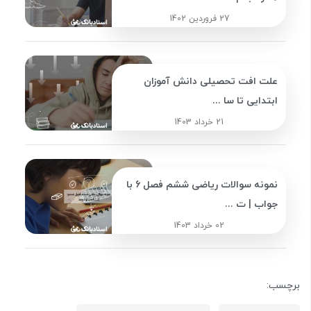
27 فروردین 1402
علت افت تحصیلی دانش آموزان
ابتدایی تا سا ...
21 خرداد 1403
نمونه سوالات ریاضی ششم فصل 6 با
جواب | ت ...
02 خرداد 1403
برچسب: