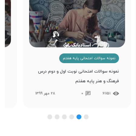
نمونه سوالات امتحانی پایه هفتم
ن
نمونه سوالات امتحانی نوبت اول و دوم درس
نمو
فرهنگ و هنر پایه هفتم
نگا
61151
0
28 مهر 1399