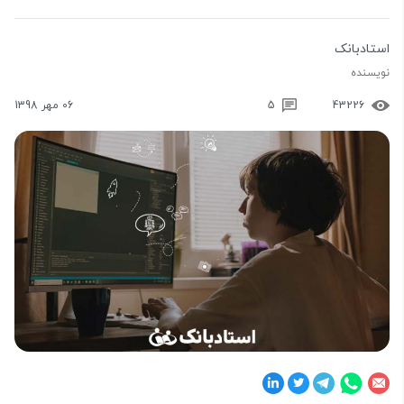
استادبانک
نویسنده
43226
5
06 مهر 1398