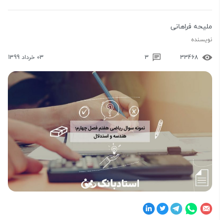
ملیحه فراهانی
نویسنده
33468
3
03 خرداد 1399