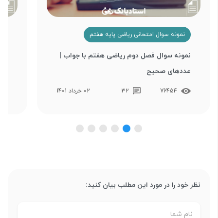
نمونه سوال امتحانی ریاضی پایه هفتم
ن
نمونه سوال فصل دوم ریاضی هفتم با جواب |
نمو
عددهای صحیح
احت
76454
32
02 خرداد 1401
نظر خود را در مورد این مطلب بیان کنید: