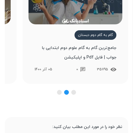
گام به گام دوم دبستان
گ
جامع‌ترین گام به گام علوم دوم ابتدایی با
دان
جواب | فایل Pdf و اپلیکیشن
صورت ف
35795
0
05 آذر 1400
نظر خود را در مورد این مطلب بیان کنید: