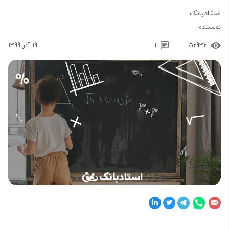
استادبانک
نویسنده
56936
1
19 آذر 1399