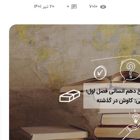
7010
0
20 تیر 1401