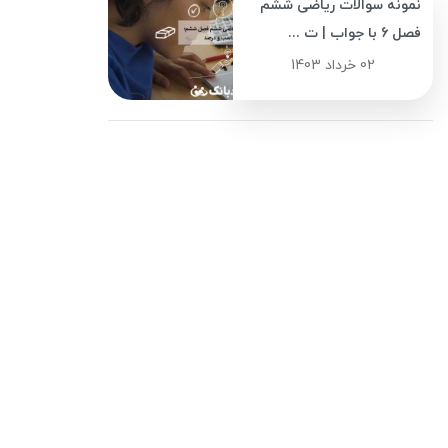
نمونه سوالات ریاضی ششم
فصل 6 با جواب | ت ...
02 خرداد 1403