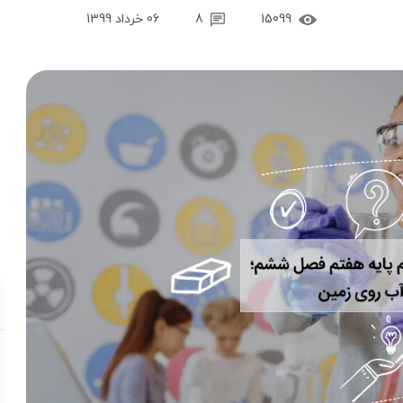
15099
8
06 خرداد 1399