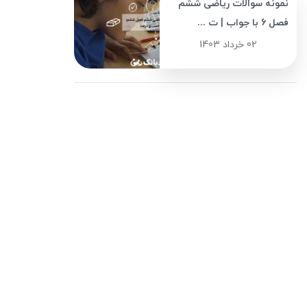
نمونه سوالات ریاضی ششم
فصل 6 با جواب | ت ...
02 خرداد 1403