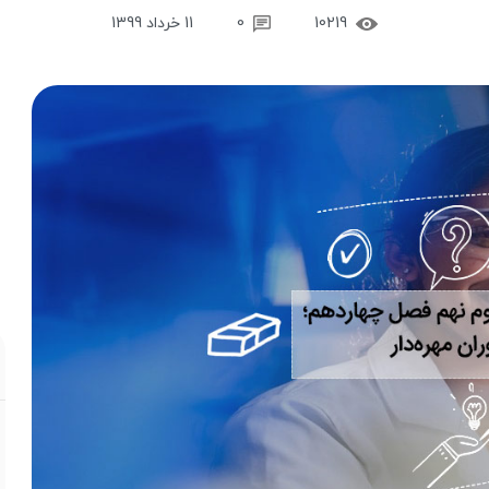
10219
0
11 خرداد 1399