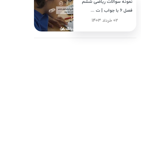
نمونه سوالات ریاضی ششم
فصل 6 با جواب | ت ...
02 خرداد 1403