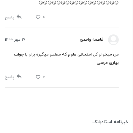
😏😏😏😏😏😏😏😏😏😏😏😏😏😏😏😏😏😏
0
پاسخ
فاطمه واحدی
17 مهر 1400
من میخوام کل امتحانی علوم که معلمم میگیره برام با جواب
بیاری مرسی
0
پاسخ
خبرنامه استادبانک