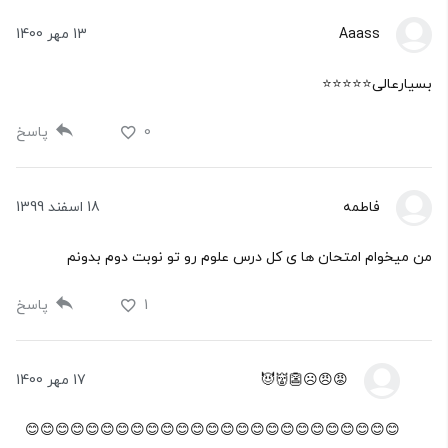
Aaass
13 مهر 1400
بسیارعالی⭐⭐⭐⭐⭐
0
پاسخ
فاطمه
18 اسفند 1399
من میخوام امتحان ها ی کل درس علوم رو تو نوبت دوم بدونم
1
پاسخ
😡😠☹👺👹😈
17 مهر 1400
😊😊😊😊😊😊😊😊😊😊😊😊😊😊😊😊😊😊😊😊😊😊😊😊😊