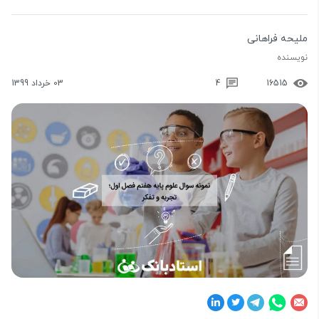
ملیحه فراهانی
نویسنده
16515
4
03 خرداد 1399