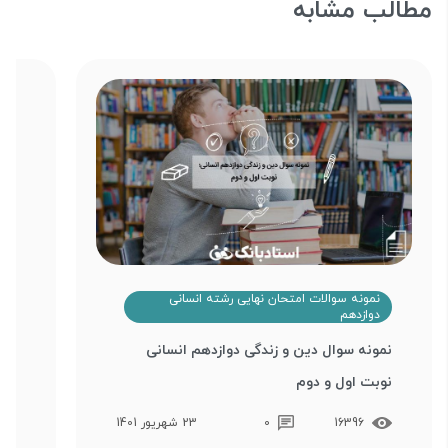
مطالب مشابه
نمونه سوالات امتحان نهایی رشته انسانی
ن
دوازدهم
د
نمونه سوال دین و زندگی دوازدهم انسانی
نمو
نوبت اول و دوم
و د
16396
0
23 شهریور 1401