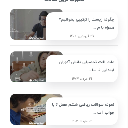
چگونه زیست را ترکیبی بخوانیم؟
همراه با م ...
27 فروردین 1402
علت افت تحصیلی دانش آموزان
ابتدایی تا سا ...
21 خرداد 1403
نمونه سوالات ریاضی ششم فصل 6 با
جواب | ت ...
02 خرداد 1403