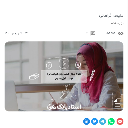
ملیحه فراهانی
نویسنده
5455
2
23 شهریور 1401