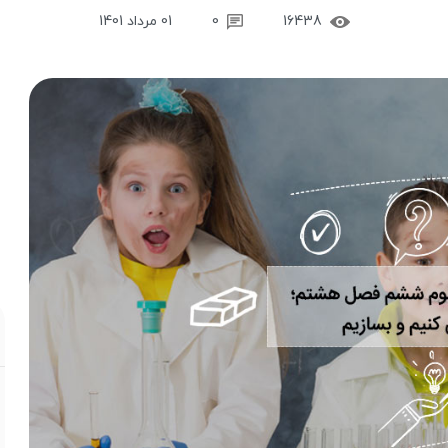
16438
0
01 مرداد 1401