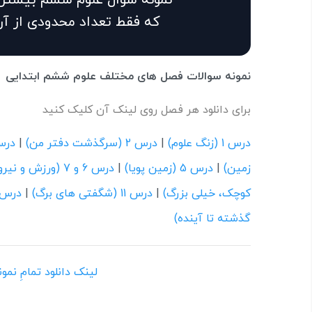
که فقط تعداد محدودی از آن
نمونه سوالات فصل های مختلف علوم ششم ابتدایی
برای دانلود هر فصل روی لینک آن کلیک کنید
درس 1 (زنگ علوم)
|
درس 2 (سرگذشت دفتر من)
|
درس 3 (کارخانه
زمین)
|
درس 5 (زمین پویا)
|
درس 6 و 7 (ورزش و نیرو (1) و ورزش و نیرو (2))
کوچک، خیلی بزرگ)
|
درس 11 (شگفتی های برگ)
|
درس 12 (جنگل برای کی
گذشته تا آینده)
لینک دانلود تمامِ نم