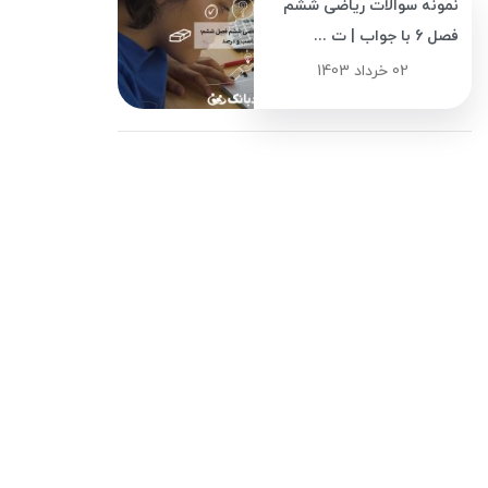
نمونه سوالات ریاضی ششم
فصل 6 با جواب | ت ...
02 خرداد 1403