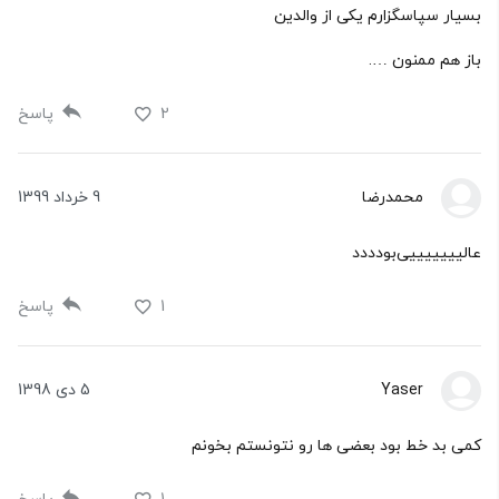
بسیار سپاسگزارم یکی از والدین
باز هم ممنون ….
2
پاسخ
محمدرضا
9 خرداد 1399
عالیییییییی‌بودددد
1
پاسخ
Yaser
5 دی 1398
کمی بد خط بود بعضی ها رو نتونستم بخونم