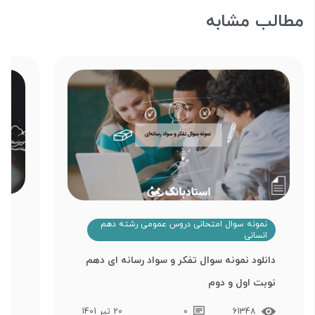
مطالب مشابه
ن
نمونه سوال امتحانی دروس عمومی رشته دهم
ا
انسانی
دان
دانلود نمونه سوال تفکر و سواد رسانه ای دهم
دهم
نوبت اول و دوم
61348
0
20 تیر 1401