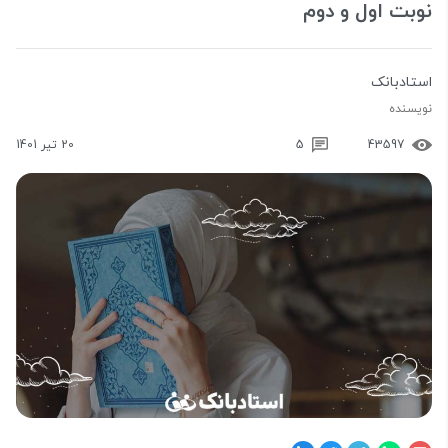
نوبت اول و دوم
استادبانک
نویسنده
43597
5
20 تیر 1401