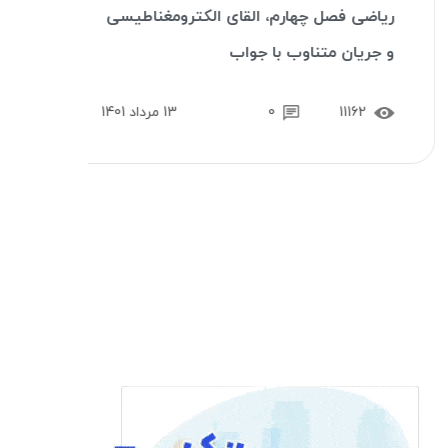
ریاضی فصل چهارم، القای الکترومغناطیسی
نوبت
و جریان متناوب با جواب
8
11162
0
13 مرداد 1401