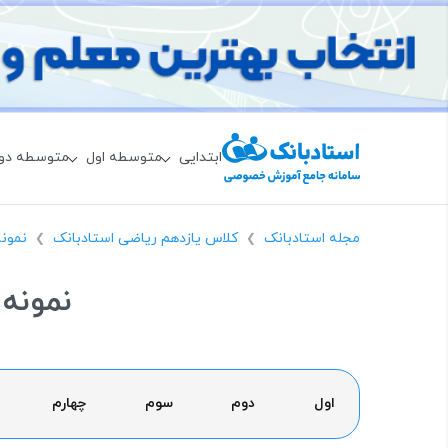
ابتدایی
متوسطه اول
متوسطه دو
مجله استادبانک
کلاس یازدهم ریاضی استادبانک
نمون
❯
❯
نمونه 
اول
دوم
سوم
چهارم