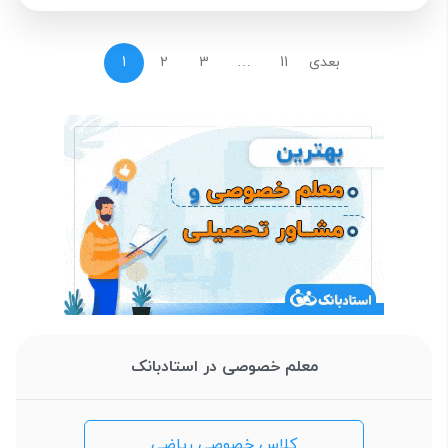
بعدی
11
…
3
2
1
معلم خصوصی در استادبانک
کلاس خصوصی ریاضی